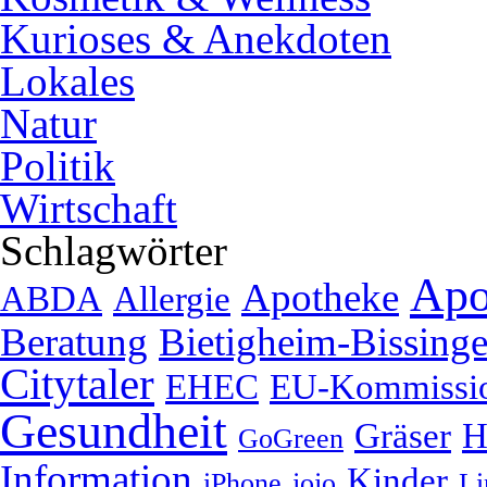
Kurioses & Anekdoten
Lokales
Natur
Politik
Wirtschaft
Schlagwörter
Apo
Apotheke
ABDA
Allergie
Beratung
Bietigheim-Bissing
Citytaler
EHEC
EU-Kommissi
Gesundheit
Gräser
H
GoGreen
Information
Kinder
iPhone
jojo
Li