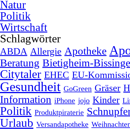
Natur
Politik
Wirtschaft
Schlagwörter
Apo
Apotheke
ABDA
Allergie
Beratung
Bietigheim-Bissing
Citytaler
EHEC
EU-Kommissi
Gesundheit
Gräser
H
GoGreen
Information
Kinder
iPhone
jojo
Li
Politik
Schnupfe
Produktpiraterie
Urlaub
Versandapotheke
Weihnachte