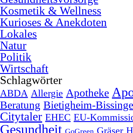
Kosmetik & Wellness
Kurioses & Anekdoten
Lokales
Natur
Politik
Wirtschaft
Schlagwörter
Apo
Apotheke
ABDA
Allergie
Beratung
Bietigheim-Bissing
Citytaler
EHEC
EU-Kommissi
Gesundheit
Gräser
H
GoGreen