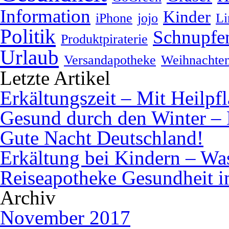
Information
Kinder
iPhone
jojo
Li
Politik
Schnupfe
Produktpiraterie
Urlaub
Versandapotheke
Weihnachte
Letzte Artikel
Erkältungszeit – Mit Heilpf
Gesund durch den Winter – 
Gute Nacht Deutschland!
Erkältung bei Kindern – Was 
Reiseapotheke Gesundheit 
Archiv
November 2017