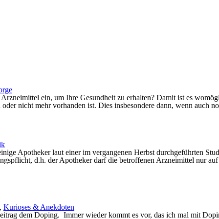
orge
neimittel ein, um Ihre Gesundheit zu erhalten? Damit ist es womöglich
oder nicht mehr vorhanden ist. Dies insbesondere dann, wenn auch noc
ik
 einige Apotheker laut einer im vergangenen Herbst durchgeführten Stud
gspflicht, d.h. der Apotheker darf die betroffenen Arzneimittel nur auf
,
Kurioses & Anekdoten
 Beitrag dem Doping. Immer wieder kommt es vor, das ich mal mit Dop