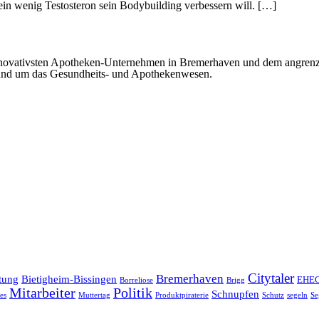
t ein wenig Testosteron sein Bodybuilding verbessern will. […]
 innovativsten Apotheken-Unternehmen in Bremerhaven und dem angre
rund um das Gesundheits- und Apothekenwesen.
Citytaler
Bremerhaven
tung
Bietigheim-Bissingen
EHE
Borreliose
Brigg
Mitarbeiter
Politik
Schnupfen
es
Muttertag
Produktpiraterie
Schutz
segeln
Se