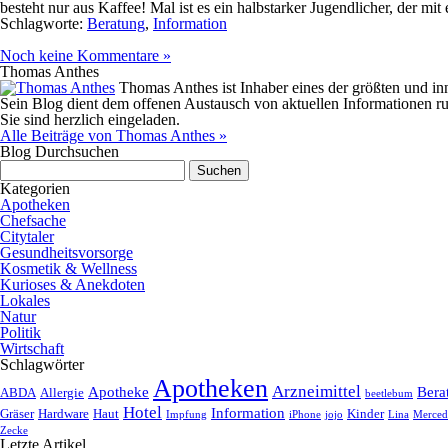
besteht nur aus Kaffee! Mal ist es ein halbstarker Jugendlicher, der mi
Schlagworte:
Beratung
,
Information
Noch keine Kommentare »
Thomas Anthes
Thomas Anthes ist Inhaber eines der größten und
Sein Blog dient dem offenen Austausch von aktuellen Informationen 
Sie sind herzlich eingeladen.
Alle Beiträge von Thomas Anthes »
Blog Durchsuchen
Suchen
nach:
Kategorien
Apotheken
Chefsache
Citytaler
Gesundheitsvorsorge
Kosmetik & Wellness
Kurioses & Anekdoten
Lokales
Natur
Politik
Wirtschaft
Schlagwörter
Apotheken
Arzneimittel
Apotheke
Bera
ABDA
Allergie
beetlebum
Hotel
Information
Gräser
Hardware
Haut
Kinder
Impfung
iPhone
jojo
Lina
Merced
Zecke
Letzte Artikel