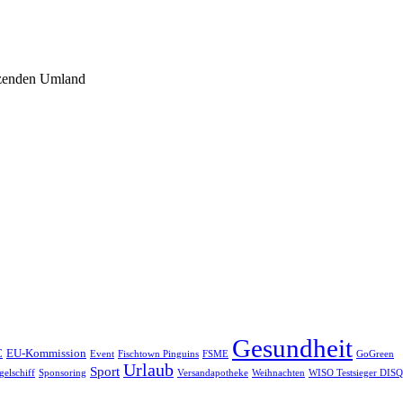
nzenden Umland
Gesundheit
C
EU-Kommission
Event
Fischtown Pinguins
FSME
GoGreen
Urlaub
Sport
gelschiff
Sponsoring
Versandapotheke
Weihnachten
WISO Testsieger DISQ