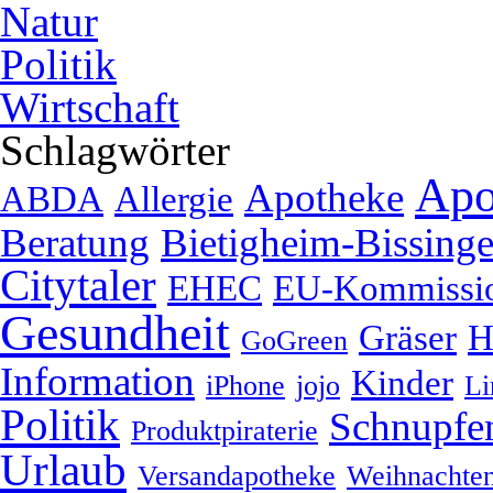
Natur
Politik
Wirtschaft
Schlagwörter
Apo
Apotheke
ABDA
Allergie
Beratung
Bietigheim-Bissing
Citytaler
EHEC
EU-Kommissi
Gesundheit
Gräser
H
GoGreen
Information
Kinder
iPhone
jojo
Li
Politik
Schnupfe
Produktpiraterie
Urlaub
Versandapotheke
Weihnachte