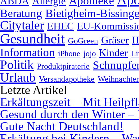
Apotheke
ABDA
Allergie
Beratung
Bietigheim-Bissing
Citytaler
EHEC
EU-Kommissi
Gesundheit
Gräser
H
GoGreen
Information
Kinder
iPhone
jojo
Li
Politik
Schnupfe
Produktpiraterie
Urlaub
Versandapotheke
Weihnachte
Letzte Artikel
Erkältungszeit – Mit Heilpf
Gesund durch den Winter – 
Gute Nacht Deutschland!
Erkältung bei Kindern – Was 