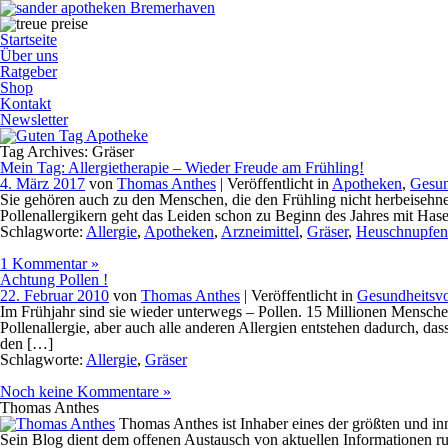
Startseite
Über uns
Ratgeber
Shop
Kontakt
Newsletter
Tag Archives: Gräser
Mein Tag: Allergietherapie – Wieder Freude am Frühling!
4. März 2017
von
Thomas Anthes
| Veröffentlicht in
Apotheken
,
Gesun
Sie gehören auch zu den Menschen, die den Frühling nicht herbeisehnen
Pollenallergikern geht das Leiden schon zu Beginn des Jahres mit Has
Schlagworte:
Allergie
,
Apotheken
,
Arzneimittel
,
Gräser
,
Heuschnupfen
1 Kommentar »
Achtung Pollen !
22. Februar 2010
von
Thomas Anthes
| Veröffentlicht in
Gesundheitsvo
Im Frühjahr sind sie wieder unterwegs – Pollen. 15 Millionen Mensche
Pollenallergie, aber auch alle anderen Allergien entstehen dadurch, da
den […]
Schlagworte:
Allergie
,
Gräser
Noch keine Kommentare »
Thomas Anthes
Thomas Anthes ist Inhaber eines der größten und
Sein Blog dient dem offenen Austausch von aktuellen Informationen 