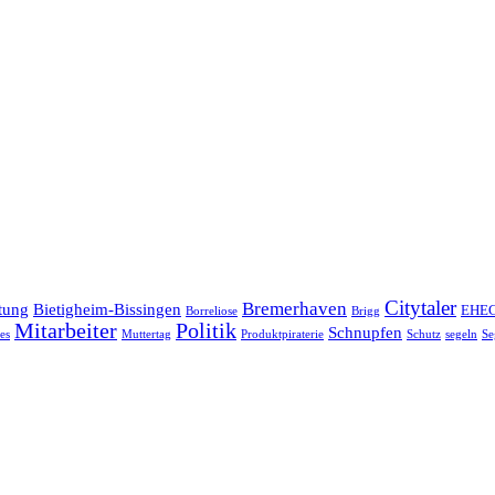
Citytaler
Bremerhaven
tung
Bietigheim-Bissingen
EHE
Borreliose
Brigg
Mitarbeiter
Politik
Schnupfen
es
Muttertag
Produktpiraterie
Schutz
segeln
Se