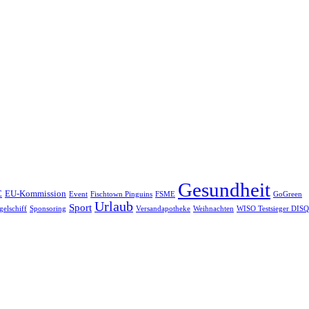
Gesundheit
C
EU-Kommission
Event
Fischtown Pinguins
FSME
GoGreen
Urlaub
Sport
gelschiff
Sponsoring
Versandapotheke
Weihnachten
WISO Testsieger DISQ