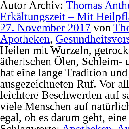
Autor Archiv:
Thomas Anth
Erkältungszeit – Mit Heilpf
27. November 2017
von
Th
Apotheken
,
Gesundheitsvor
Heilen mit Wurzeln, getrock
ätherischen Ölen, Schleim- 
hat eine lange Tradition un
ausgezeichneten Ruf. Vor al
leichtere Beschwerden auf sa
viele Menschen auf natürlic
egal, ob es darum geht, ein
Schlagworte:
Apotheken
,
Ar