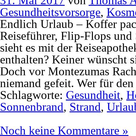
31. Mai 2017
von
Thomas A
Gesundheitsvorsorge
,
Kosme
Endlich Urlaub – Koffer pa
Reiseführer, Flip-Flops und
sieht es mit der Reiseapothe
enthalten? Keiner wünscht s
Doch vor Montezumas Rache 
niemand gefeit. Wer für den 
Schlagworte:
Gesundheit
,
H
Sonnenbrand
,
Strand
,
Urlau
Noch keine Kommentare »