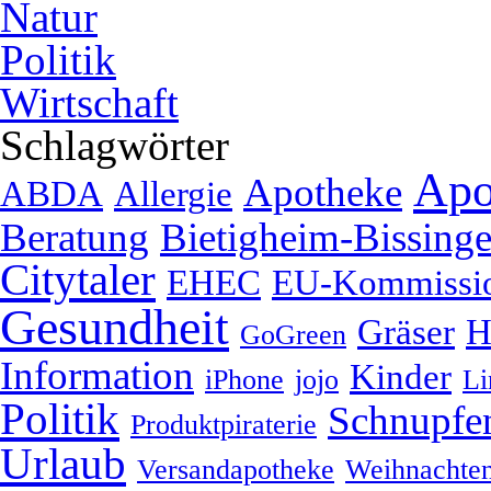
Natur
Politik
Wirtschaft
Schlagwörter
Apo
Apotheke
ABDA
Allergie
Beratung
Bietigheim-Bissing
Citytaler
EHEC
EU-Kommissi
Gesundheit
Gräser
H
GoGreen
Information
Kinder
iPhone
jojo
Li
Politik
Schnupfe
Produktpiraterie
Urlaub
Versandapotheke
Weihnachte