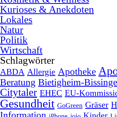
Kurioses & Anekdoten
Lokales
Natur
Politik
Wirtschaft
Schlagwörter
Apo
Apotheke
ABDA
Allergie
Beratung
Bietigheim-Bissing
Citytaler
EHEC
EU-Kommissi
Gesundheit
Gräser
H
GoGreen
Information
Kinder
iPhone
jojo
Li