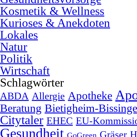
Kosmetik & Wellness
Kurioses & Anekdoten
Lokales
Natur
Politik
Wirtschaft
Schlagwörter
Apo
Apotheke
ABDA
Allergie
Beratung
Bietigheim-Bissing
Citytaler
EHEC
EU-Kommissi
Gesundheit
Gräser
H
GoGreen