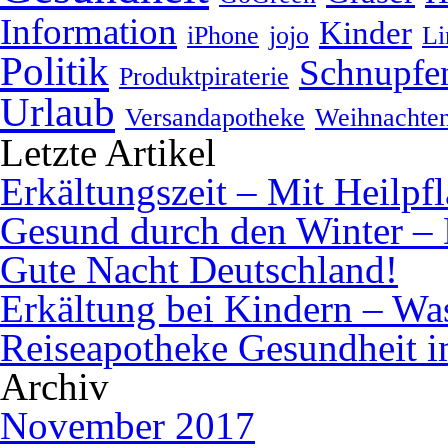
Information
Kinder
iPhone
jojo
Li
Politik
Schnupfe
Produktpiraterie
Urlaub
Versandapotheke
Weihnachte
Letzte Artikel
Erkältungszeit – Mit Heilpf
Gesund durch den Winter – 
Gute Nacht Deutschland!
Erkältung bei Kindern – Was 
Reiseapotheke Gesundheit 
Archiv
November 2017