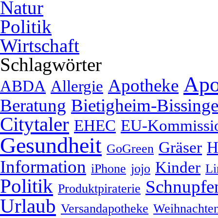
Natur
Politik
Wirtschaft
Schlagwörter
Apo
Apotheke
ABDA
Allergie
Beratung
Bietigheim-Bissing
Citytaler
EHEC
EU-Kommissi
Gesundheit
Gräser
H
GoGreen
Information
Kinder
iPhone
jojo
Li
Politik
Schnupfe
Produktpiraterie
Urlaub
Versandapotheke
Weihnachte