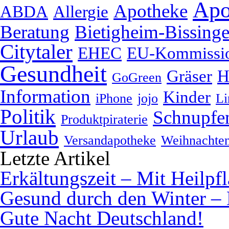
Apo
Apotheke
ABDA
Allergie
Beratung
Bietigheim-Bissing
Citytaler
EHEC
EU-Kommissi
Gesundheit
Gräser
H
GoGreen
Information
Kinder
iPhone
jojo
Li
Politik
Schnupfe
Produktpiraterie
Urlaub
Versandapotheke
Weihnachte
Letzte Artikel
Erkältungszeit – Mit Heilpf
Gesund durch den Winter – 
Gute Nacht Deutschland!