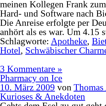
meinen Kollegen Frank zum 
Hard- und Software nach Bi
Die Anreise erfolgte per De
anhört als es war. Um 4.15 s
Schlagworte:
Apotheke
,
Bie
Hotel
,
Schwäbischer Charm
3 Kommentare »
Pharmacy on Ice
10. März 2009
von
Thomas 
Kurioses & Anekdoten
Gehts dem Esel zu gut geht 