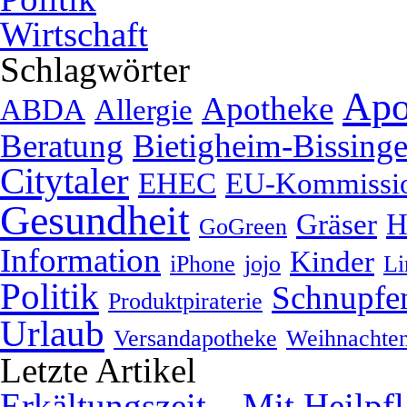
Wirtschaft
Schlagwörter
Apo
Apotheke
ABDA
Allergie
Beratung
Bietigheim-Bissing
Citytaler
EHEC
EU-Kommissi
Gesundheit
Gräser
H
GoGreen
Information
Kinder
iPhone
jojo
Li
Politik
Schnupfe
Produktpiraterie
Urlaub
Versandapotheke
Weihnachte
Letzte Artikel
Erkältungszeit – Mit Heilpf