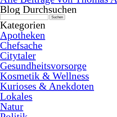
Blog Durchsuchen
Suchen
nach:
Kategorien
Apotheken
Chefsache
Citytaler
Gesundheitsvorsorge
Kosmetik & Wellness
Kurioses & Anekdoten
Lokales
Natur
Politik