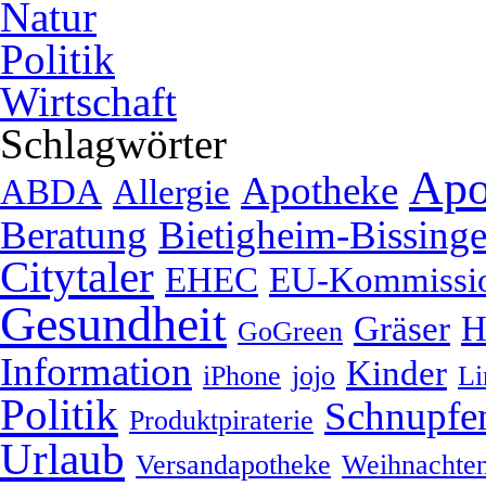
Natur
Politik
Wirtschaft
Schlagwörter
Apo
Apotheke
ABDA
Allergie
Beratung
Bietigheim-Bissing
Citytaler
EHEC
EU-Kommissi
Gesundheit
Gräser
H
GoGreen
Information
Kinder
iPhone
jojo
Li
Politik
Schnupfe
Produktpiraterie
Urlaub
Versandapotheke
Weihnachte