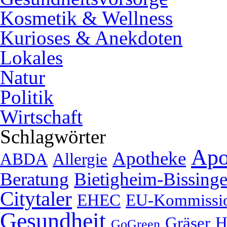
Kosmetik & Wellness
Kurioses & Anekdoten
Lokales
Natur
Politik
Wirtschaft
Schlagwörter
Apo
Apotheke
ABDA
Allergie
Beratung
Bietigheim-Bissing
Citytaler
EHEC
EU-Kommissi
Gesundheit
Gräser
H
GoGreen