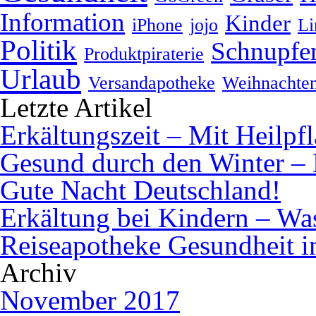
Information
Kinder
iPhone
jojo
Li
Politik
Schnupfe
Produktpiraterie
Urlaub
Versandapotheke
Weihnachte
Letzte Artikel
Erkältungszeit – Mit Heilpf
Gesund durch den Winter – 
Gute Nacht Deutschland!
Erkältung bei Kindern – Was 
Reiseapotheke Gesundheit 
Archiv
November 2017