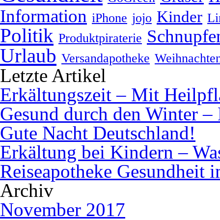
Information
Kinder
iPhone
jojo
Li
Politik
Schnupfe
Produktpiraterie
Urlaub
Versandapotheke
Weihnachte
Letzte Artikel
Erkältungszeit – Mit Heilpf
Gesund durch den Winter – 
Gute Nacht Deutschland!
Erkältung bei Kindern – Was 
Reiseapotheke Gesundheit 
Archiv
November 2017