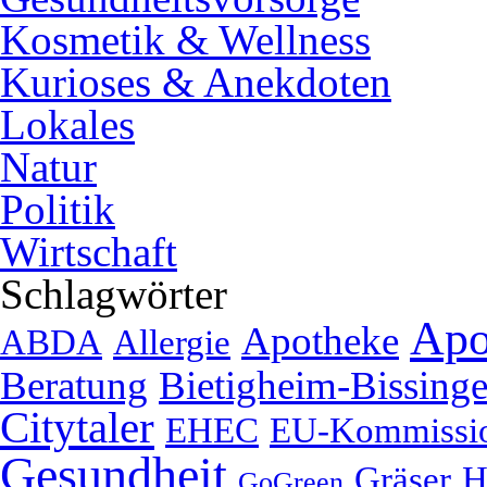
Kosmetik & Wellness
Kurioses & Anekdoten
Lokales
Natur
Politik
Wirtschaft
Schlagwörter
Apo
Apotheke
ABDA
Allergie
Beratung
Bietigheim-Bissing
Citytaler
EHEC
EU-Kommissi
Gesundheit
Gräser
H
GoGreen